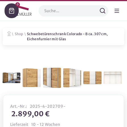
0
\
Shop
\
Schwebetürenschrank Colorado - B ca. 307 cm,
Eichenfurnier mit Glas
Art.-Nr.:
2025-4-202709-
2.899,00 €
Lieferzeit
10 - 12 Wochen