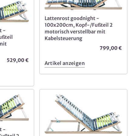
Lattenrost goodnight -
100x200cm, Kopf-/Fußteil 2
t -
motorisch verstellbar mit
ßteil
Kabelsteuerung
mit
799,00 €
529,00 €
Artikel anzeigen
t -