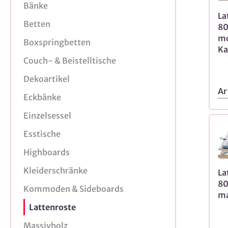
Bänke
La
Betten
80
mo
Boxspringbetten
Ka
Couch- & Beistelltische
Dekoartikel
Ar
Eckbänke
Einzelsessel
Esstische
Highboards
Kleiderschränke
La
80
Kommoden & Sideboards
ma
Lattenroste
Massivholz