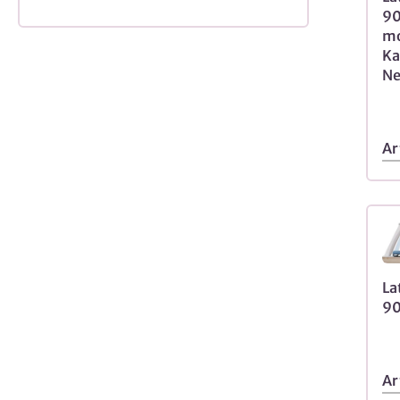
90
mo
Ka
Ne
Ar
La
90
Ar