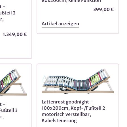
80x200cm, keine Funktion
t -
399,00 €
ßteil 2
r,
Artikel anzeigen
1.349,00 €
Lattenrost goodnight -
t -
100x200cm, Kopf-/Fußteil 2
ußteil 3
motorisch verstellbar,
r,
Kabelsteuerung