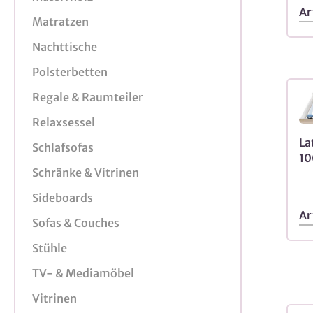
Ar
Matratzen
Nachttische
Polsterbetten
Regale & Raumteiler
Relaxsessel
La
Schlafsofas
10
Schränke & Vitrinen
Sideboards
Ar
Sofas & Couches
Stühle
TV- & Mediamöbel
Vitrinen