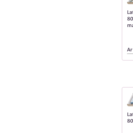
La
80
ma
Ar
La
80