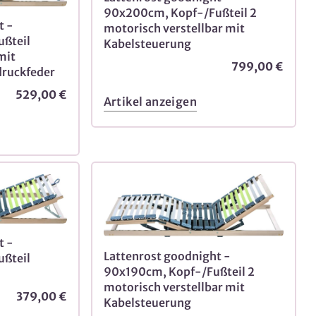
90x200cm, Kopf-/Fußteil 2
t -
motorisch verstellbar mit
ßteil
Kabelsteuerung
mit
799,00 €
druckfeder
529,00 €
Artikel anzeigen
t -
Lattenrost goodnight -
ßteil
90x190cm, Kopf-/Fußteil 2
motorisch verstellbar mit
379,00 €
Kabelsteuerung