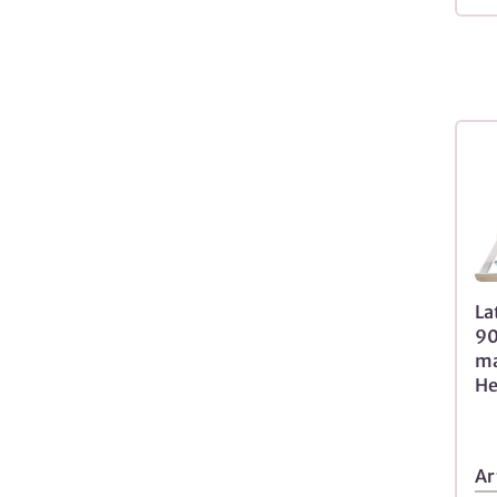
La
90
ma
He
Ar