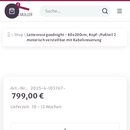
0
\
Shop
\
Lattenrost goodnight - 80x200cm, Kopf-/Fußteil 2
motorisch verstellbar mit Kabelsteuerung
Art.-Nr.:
2025-4-103767-
799,00 €
Lieferzeit
10 - 12 Wochen