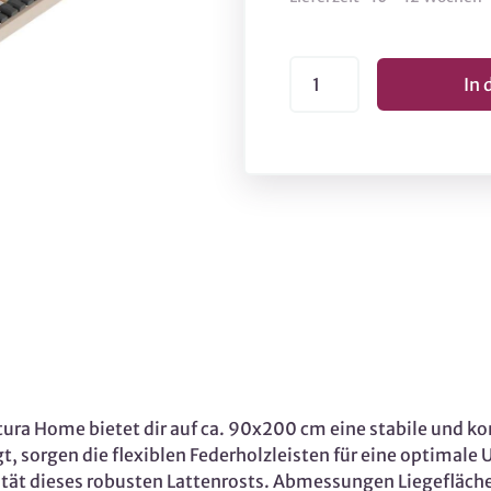
ra Home bietet dir auf ca. 90x200 cm eine stabile und kom
t, sorgen die flexiblen Federholzleisten für eine optimal
lität dieses robusten Lattenrosts. Abmessungen Liegefläc