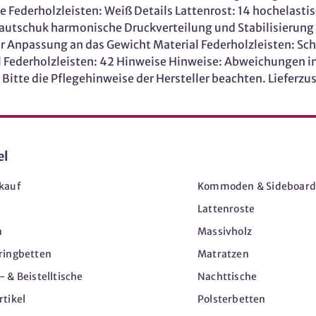
rbe Federholzleisten: Weiß Details Lattenrost: 14 hochelas
tschuk harmonische Druckverteilung und Stabilisierung d
r Anpassung an das Gewicht Material Federholzleisten: Sc
 Federholzleisten: 42 Hinweise Hinweise: Abweichungen 
itte die Pflegehinweise der Hersteller beachten. Lieferz
el
Möbel
kauf
Kommoden & Sideboard
Lattenroste
n
Massivholz
ringbetten
Matratzen
 & Beistelltische
Nachttische
tikel
Polsterbetten