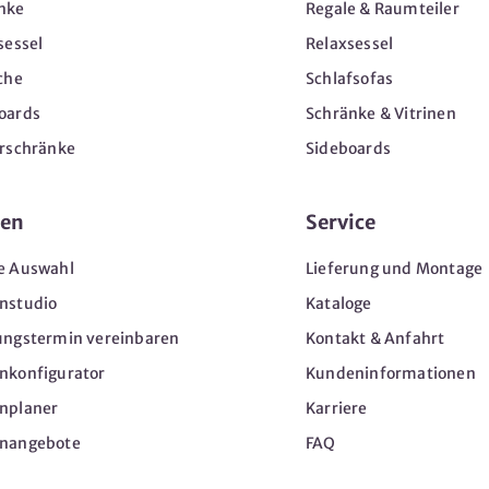
nke
Regale & Raumteiler
sessel
Relaxsessel
che
Schlafsofas
oards
Schränke & Vitrinen
erschränke
Sideboards
en
Service
e Auswahl
Lieferung und Montage
nstudio
Kataloge
ungstermin vereinbaren
Kontakt & Anfahrt
nkonfigurator
Kundeninformationen
nplaner
Karriere
nangebote
FAQ