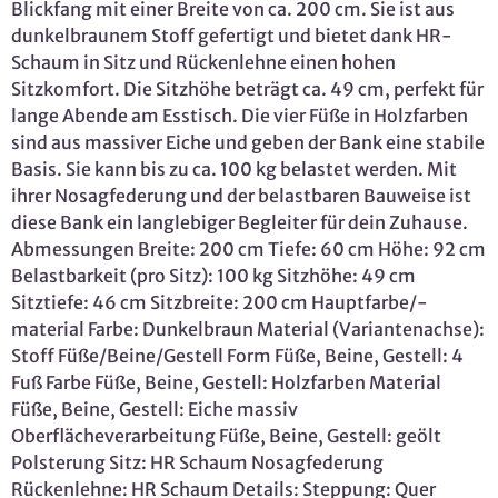
Blickfang mit einer Breite von ca. 200 cm. Sie ist aus
dunkelbraunem Stoff gefertigt und bietet dank HR-
Schaum in Sitz und Rückenlehne einen hohen
Sitzkomfort. Die Sitzhöhe beträgt ca. 49 cm, perfekt für
lange Abende am Esstisch. Die vier Füße in Holzfarben
sind aus massiver Eiche und geben der Bank eine stabile
Basis. Sie kann bis zu ca. 100 kg belastet werden. Mit
ihrer Nosagfederung und der belastbaren Bauweise ist
diese Bank ein langlebiger Begleiter für dein Zuhause.
Abmessungen Breite: 200 cm Tiefe: 60 cm Höhe: 92 cm
Belastbarkeit (pro Sitz): 100 kg Sitzhöhe: 49 cm
Sitztiefe: 46 cm Sitzbreite: 200 cm Hauptfarbe/-
material Farbe: Dunkelbraun Material (Variantenachse):
Stoff Füße/Beine/Gestell Form Füße, Beine, Gestell: 4
Fuß Farbe Füße, Beine, Gestell: Holzfarben Material
Füße, Beine, Gestell: Eiche massiv
Oberflächeverarbeitung Füße, Beine, Gestell: geölt
Polsterung Sitz: HR Schaum Nosagfederung
Rückenlehne: HR Schaum Details: Steppung: Quer