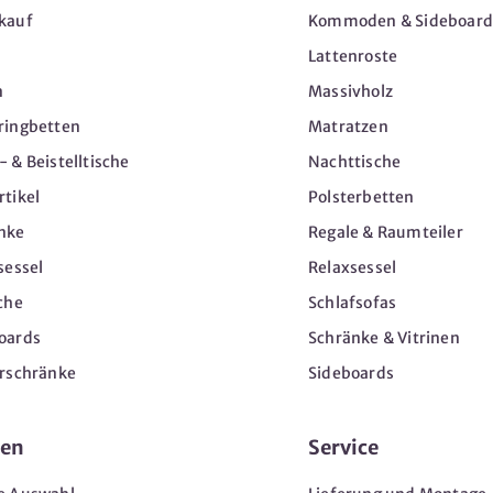
kauf
Kommoden & Sideboard
Lattenroste
n
Massivholz
ringbetten
Matratzen
 & Beistelltische
Nachttische
tikel
Polsterbetten
nke
Regale & Raumteiler
sessel
Relaxsessel
che
Schlafsofas
oards
Schränke & Vitrinen
erschränke
Sideboards
en
Service