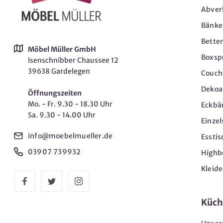
Abver
Bänke
Bette
Möbel Müller GmbH
Boxsp
Isenschnibber Chaussee 12
39638 Gardelegen
Couch-
Dekoar
Öffnungszeiten
Mo. - Fr. 9.30 - 18.30 Uhr
Eckbä
Sa. 9.30 - 14.00 Uhr
Einzel
info@moebelmueller.de
Esstis
03907 739932
Highb
Kleid
Küch