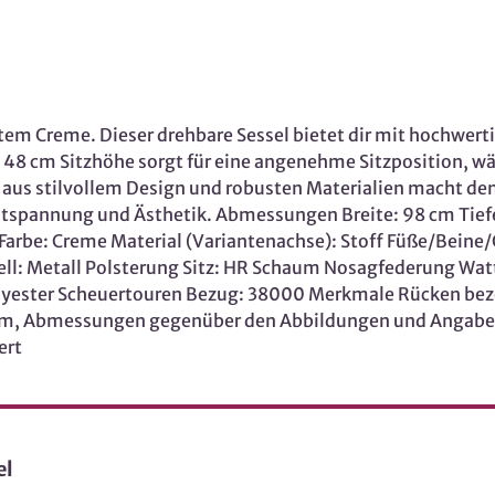
tem Creme. Dieser drehbare Sessel bietet dir mit hochwe
8 cm Sitzhöhe sorgt für eine angenehme Sitzposition, wä
n aus stilvollem Design und robusten Materialien macht de
 Entspannung und Ästhetik. Abmessungen Breite: 98 cm Tiefe
arbe: Creme Material (Variantenachse): Stoff Füße/Beine/G
estell: Metall Polsterung Sitz: HR Schaum Nosagfederung
yester Scheuertouren Bezug: 38000 Merkmale Rücken bez
rm, Abmessungen gegenüber den Abbildungen und Angaben 
ert
el
Möbel