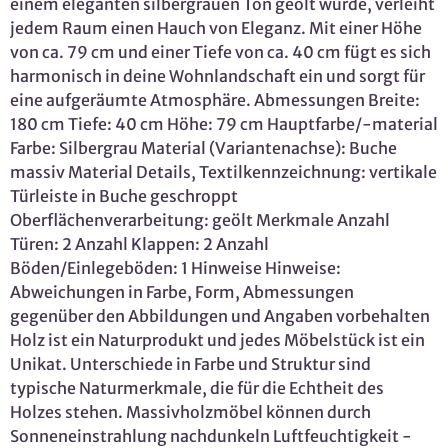
einem eleganten silbergrauen Ton geölt wurde, verleiht
jedem Raum einen Hauch von Eleganz. Mit einer Höhe
von ca. 79 cm und einer Tiefe von ca. 40 cm fügt es sich
harmonisch in deine Wohnlandschaft ein und sorgt für
eine aufgeräumte Atmosphäre. Abmessungen Breite:
180 cm Tiefe: 40 cm Höhe: 79 cm Hauptfarbe/-material
Farbe: Silbergrau Material (Variantenachse): Buche
massiv Material Details, Textilkennzeichnung: vertikale
Türleiste in Buche geschroppt
Oberflächenverarbeitung: geölt Merkmale Anzahl
Türen: 2 Anzahl Klappen: 2 Anzahl
Böden/Einlegeböden: 1 Hinweise Hinweise:
Abweichungen in Farbe, Form, Abmessungen
gegenüber den Abbildungen und Angaben vorbehalten
Holz ist ein Naturprodukt und jedes Möbelstück ist ein
Unikat. Unterschiede in Farbe und Struktur sind
typische Naturmerkmale, die für die Echtheit des
Holzes stehen. Massivholzmöbel können durch
Sonneneinstrahlung nachdunkeln Luftfeuchtigkeit -