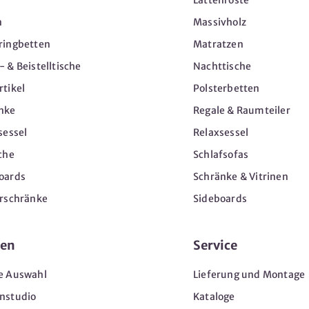
Lattenroste
n
Massivholz
ringbetten
Matratzen
 & Beistelltische
Nachttische
tikel
Polsterbetten
nke
Regale & Raumteiler
sessel
Relaxsessel
che
Schlafsofas
oards
Schränke & Vitrinen
erschränke
Sideboards
en
Service
e Auswahl
Lieferung und Montage
nstudio
Kataloge