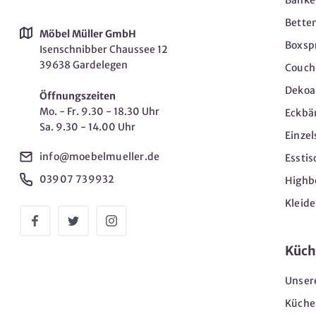
Bänke
Bette
Möbel Müller GmbH
Boxsp
Isenschnibber Chaussee 12
39638 Gardelegen
Couch-
Dekoar
Öffnungszeiten
Mo. - Fr. 9.30 - 18.30 Uhr
Eckbä
Sa. 9.30 - 14.00 Uhr
Einzel
info@moebelmueller.de
Esstis
03907 739932
Highb
Kleid
Küch
Unser
Küche