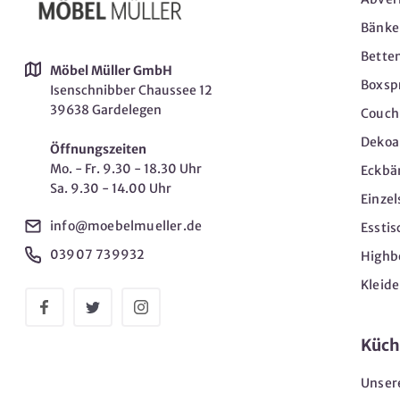
Bänke
Bette
Möbel Müller GmbH
Boxsp
Isenschnibber Chaussee 12
39638 Gardelegen
Couch-
Dekoar
Öffnungszeiten
Mo. - Fr. 9.30 - 18.30 Uhr
Eckbä
Sa. 9.30 - 14.00 Uhr
Einzel
info@moebelmueller.de
Esstis
03907 739932
Highb
Kleid
Küch
Unser