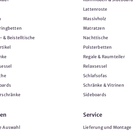
Lattenroste
n
Massivholz
ringbetten
Matratzen
 & Beistelltische
Nachttische
tikel
Polsterbetten
nke
Regale & Raumteiler
sessel
Relaxsessel
che
Schlafsofas
oards
Schränke & Vitrinen
erschränke
Sideboards
en
Service
e Auswahl
Lieferung und Montage