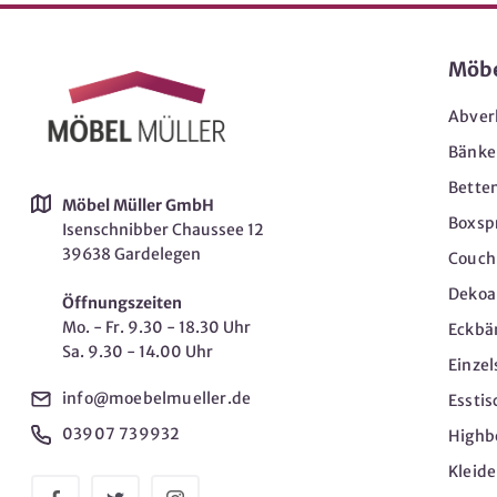
Möb
Abver
Bänke
Bette
Möbel Müller GmbH
Boxsp
Isenschnibber Chaussee 12
39638 Gardelegen
Couch-
Dekoar
Öffnungszeiten
Mo. - Fr. 9.30 - 18.30 Uhr
Eckbä
Sa. 9.30 - 14.00 Uhr
Einzel
info@moebelmueller.de
Esstis
03907 739932
Highb
Kleid