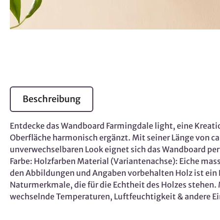
Beschreibung
Entdecke das Wandboard Farmingdale light, eine Kreat
Oberfläche harmonisch ergänzt. Mit seiner Länge von ca.
unverwechselbaren Look eignet sich das Wandboard perf
Farbe: Holzfarben Material (Variantenachse): Eiche m
den Abbildungen und Angaben vorbehalten Holz ist ein N
Naturmerkmale, die für die Echtheit des Holzes stehen
wechselnde Temperaturen, Luftfeuchtigkeit & andere Ein