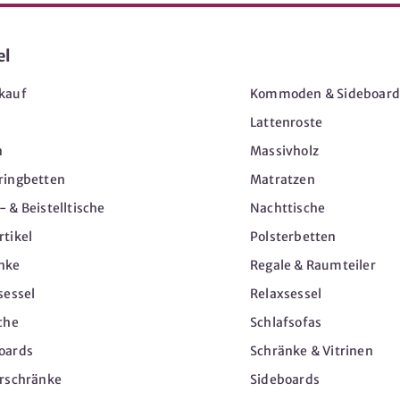
el
Möbel
kauf
Kommoden & Sideboard
Lattenroste
n
Massivholz
ringbetten
Matratzen
 & Beistelltische
Nachttische
tikel
Polsterbetten
nke
Regale & Raumteiler
sessel
Relaxsessel
che
Schlafsofas
oards
Schränke & Vitrinen
erschränke
Sideboards