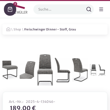
0
\
Shop
\
Freischwinger Dinner - Stoff, Grau
Art.-Nr.:
2025-4-134046-
189,00 €