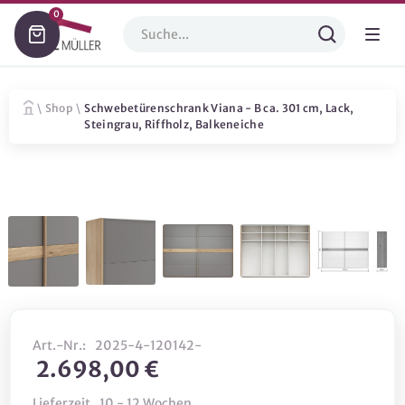
0
\
Shop
\
Schwebetürenschrank Viana - B ca. 301 cm, Lack,
Steingrau, Riffholz, Balkeneiche
Art.-Nr.:
2025-4-120142-
2.698,00 €
Lieferzeit
10 - 12 Wochen