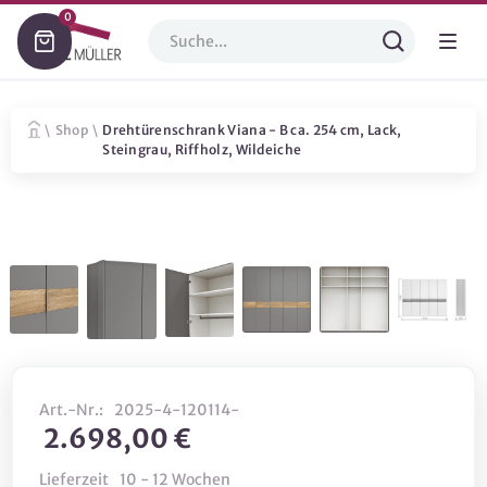
0
\
Shop
\
Drehtürenschrank Viana - B ca. 254 cm, Lack,
Steingrau, Riffholz, Wildeiche
Art.-Nr.:
2025-4-120114-
2.698,00 €
Lieferzeit
10 - 12 Wochen