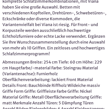
komplette Schlafzimmerkombinationen, mit Viana
haben Sie eine große Auswahl. Betten mit
verschiedenen Kopfteilen, Drehtüren-, Schwebetüren-,
Eckschränke oder diverse Kommoden, die
Variantenvielfalt bei Viana ist riesig. Für Front- und
Korpusteile werden ausschließlich hochwertige
Echtholzfurniere oder echte Lacke verwendet. Ergänzen
Sie Ihre Wunschzusammenstellung durch eine Auswahl
von mehr als 10 Griffen. Ein zeitloses und hochwertiges
Schlafzimmerprogramm!
Abmessungen Breite: 254 cm Tiefe: 60 cm Höhe: 229
cm Hauptfarbe/-material Farbe: Steingrau Material
(Variantenachse): Furnierholz
Oberflächenverarbeitung: lackiert Front Material
Details Front: Bauchbinde Riffholz Wildeiche massiv
Griffe Form Griffe: Griffleiste Farbe Griffe: Nickel
Material Griffe: Metall Oberflächeverarbeitung Griffe:
matt Merkmale Anzahl Türen: 5 Dämpfung Türen
Anzahl Böden/Einlegeböden: 6 Anzahl Kleiderstangen: