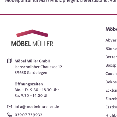
Möbelpolitur für Massivholz pflegen. Lieferzustand: Vo
Möb
Abver
Bänke
Bette
Möbel Müller GmbH
Boxsp
Isenschnibber Chaussee 12
39638 Gardelegen
Couch-
Dekoar
Öffnungszeiten
Mo. - Fr. 9.30 - 18.30 Uhr
Eckbä
Sa. 9.30 - 14.00 Uhr
Einzel
info@moebelmueller.de
Esstis
03907 739932
Highb