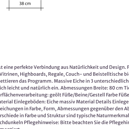
ine perfekte Verbindung aus Natürlichkeit und Design. Fa
trinen, Highboards, Regale, Couch- und Beistelltische biet
ttieren das Programm. Massive Eiche in 3 unterschiedlich
ch leicht und natürlich ein. Abmessungen Breite: 80 cm T
flächenverarbeitung: geölt Füße/Beine/Gestell Farbe Füße, 
terial Einlegeböden: Eiche massiv Material Details Einl
eichungen in Farbe, Form, Abmessungen gegenüber den Ab
schiede in Farbe und Struktur sind typische Naturmerkmale,
unkeln Pflegehinweise: Bitte beachten Sie die Pflegehin