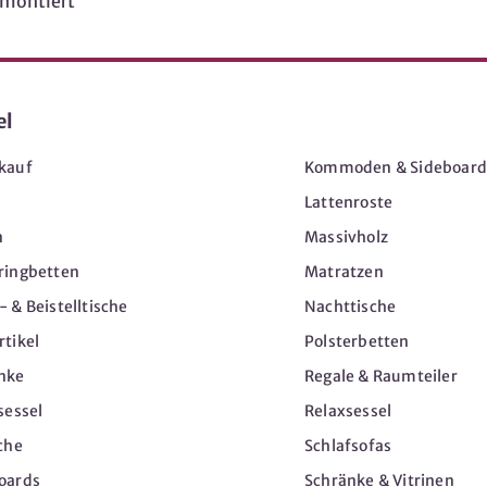
rmontiert
el
Möbel
kauf
Kommoden & Sideboard
Lattenroste
n
Massivholz
ringbetten
Matratzen
 & Beistelltische
Nachttische
tikel
Polsterbetten
nke
Regale & Raumteiler
sessel
Relaxsessel
che
Schlafsofas
oards
Schränke & Vitrinen