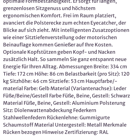
optimale Formbeständigkeit. Er sorgt für langen,
grenzenlosen Sitzgenuss und höchstem
ergonomischen Komfort. Frei im Raum platziert,
avanciert die Polsterecke zum echten Eyecatcher, der
Blicke auf sich zieht. Mit intelligenten Zusatzoptionen
wie einer Sitztiefenverstellung oder motorischen
Beinauflage kommen Genießer auf Ihre Kosten.
Optionale Kopfstützen geben Kopf- und Nacken
zusätzlich Halt. So sammeln Sie ganz entspannt neue
Energie für Ihren Alltag. Abmessungen Breite: 334 cm
Tiefe: 172 cm Höhe: 86 cm Belastbarkeit (pro Sitz): 120
kg Sitzhöhe: 46 cm Sitztiefe: 53 cm Hauptfarbe/-
material Farbe: Gelb Material (Variantenachse): Leder
Füße/Beine/Gestell Farbe Füße, Beine, Gestell: Schwarz
Material Füße, Beine, Gestell: Aluminium Polsterung
Sitz: Diolenwattenabdeckung Federkern
Stahlwellenfedern Rückenlehne: Gummigurte
Schaumstoff Material Untergestell: Metall Merkmale
Rücken bezogen Hinweise Zertifizierung: RAL