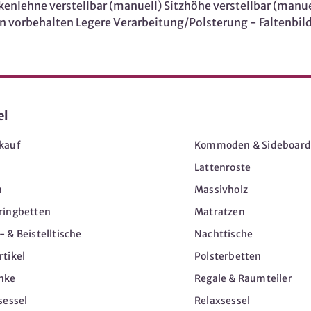
ckenlehne verstellbar (manuell) Sitzhöhe verstellbar (man
rbehalten Legere Verarbeitung/Polsterung - Faltenbildu
el
Möbel
kauf
Kommoden & Sideboard
Lattenroste
n
Massivholz
ringbetten
Matratzen
 & Beistelltische
Nachttische
tikel
Polsterbetten
nke
Regale & Raumteiler
sessel
Relaxsessel