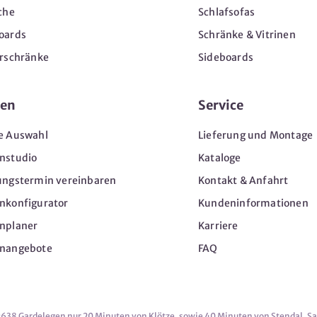
che
Schlafsofas
oards
Schränke & Vitrinen
erschränke
Sideboards
en
Service
e Auswahl
Lieferung und Montage
nstudio
Kataloge
ungstermin vereinbaren
Kontakt & Anfahrt
nkonfigurator
Kundeninformationen
nplaner
Karriere
nangebote
FAQ
9638 Gardelegen nur 20 Minuten von Klötze, sowie 40 Minuten von Stendal, S