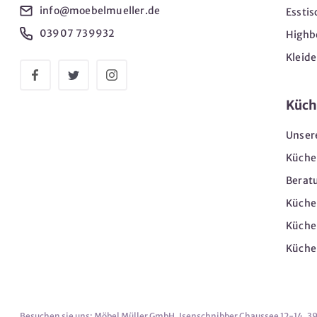
info@moebelmueller.de
Esstis
03907 739932
Highb
Kleid
Küch
Unser
Küche
Berat
Küche
Küche
Küche
Besuchen sie uns: Möbel Müller GmbH, Isenschnibber Chaussee 12-14, 3