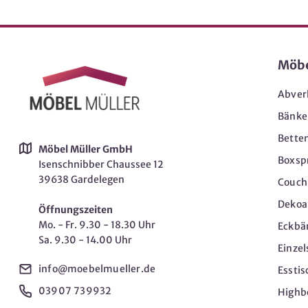
Möb
Abver
Bänke
Bette
Möbel Müller GmbH
Boxsp
Isenschnibber Chaussee 12
39638 Gardelegen
Couch-
Dekoar
Öffnungszeiten
Mo. - Fr. 9.30 - 18.30 Uhr
Eckbä
Sa. 9.30 - 14.00 Uhr
Einzel
info@moebelmueller.de
Esstis
03907 739932
Highb