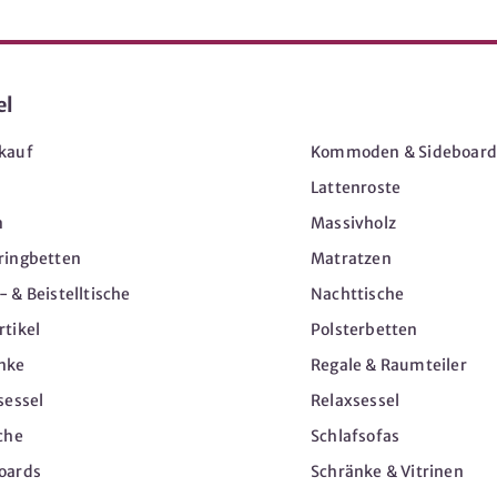
el
Möbel
kauf
Kommoden & Sideboard
Lattenroste
n
Massivholz
ringbetten
Matratzen
 & Beistelltische
Nachttische
tikel
Polsterbetten
nke
Regale & Raumteiler
sessel
Relaxsessel
che
Schlafsofas
oards
Schränke & Vitrinen