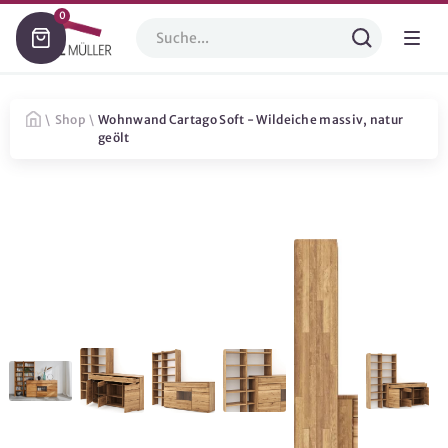
0
\
Shop
\
Wohnwand Cartago Soft - Wildeiche massiv, natur
geölt