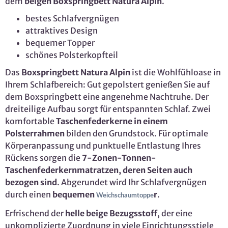
dem
beigen Boxspringbett Natura Alpin
.
bestes Schlafvergnügen
attraktives Design
bequemer Topper
schönes Polsterkopfteil
Das
Boxspringbett Natura Alpin
ist die Wohlfühloase in
Ihrem Schlafbereich: Gut gepolstert genießen Sie auf
dem Boxspringbett eine angenehme Nachtruhe. Der
dreiteilige Aufbau sorgt für entspannten Schlaf. Zwei
komfortable
Taschenfederkerne in einem
Polsterrahmen
bilden den Grundstock. Für optimale
Körperanpassung und punktuelle Entlastung Ihres
Rückens sorgen die
7-Zonen-Tonnen-
Taschenfederkernmatratzen, deren Seiten auch
bezogen sind
. Abgerundet wird Ihr Schlafvergnügen
durch einen
bequemen
r
.
Weichschaumtoppe
Erfrischend der
helle beige Bezugsstoff
, der eine
unkomplizierte Zuordnung in viele Einrichtungsstiele