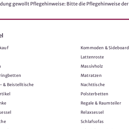
dung gewollt Pflegehinweise: Bitte die Pflegehinweise der
el
Möbel
kauf
Kommoden & Sideboard
Lattenroste
n
Massivholz
ringbetten
Matratzen
 & Beistelltische
Nachttische
tikel
Polsterbetten
nke
Regale & Raumteiler
sessel
Relaxsessel
che
Schlafsofas