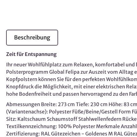
Beschreibung
Zeit für Entspannung
Ihr neuer Wohlfühlplatz zum Relaxen, komfortabel un
Polsterprogramm Global Felipa zur Auszeit vom Alltag e
Kopfpolstern können Sie für den perfekten Wohlfühlkomfo
Knopfdruck die Möglichkeit, mit einer elektrischen Re
hohe Bodenfreiheit und passen hervorragend zu den Farbt
Abmessungen Breite: 273 cm Tiefe: 230 cm Höhe: 83 cm B
(Variantenachse): Polyester Füße/Beine/Gestell Form Füß
Sitz: Kaltschaum Schaumstoff Stahlwellenfedern Rück
Textilkennzeichnung: 100% Polyester Merkmale Anzahl S
Zertifizierung: RAL Gütezeichen - Goldenes M RAL Gü