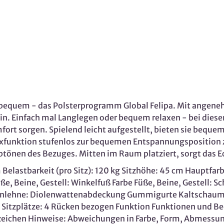
d bequem - das Polsterprogramm Global Felipa. Mit ange
in. Einfach mal Langlegen oder bequem relaxen - bei diese
rt sorgen. Spielend leicht aufgestellt, bieten sie bequem
laxfunktion stufenlos zur bequemen Entspannungsposition 
önen des Bezuges. Mitten im Raum platziert, sorgt das Eck
elastbarkeit (pro Sitz): 120 kg Sitzhöhe: 45 cm Hauptfar
e, Beine, Gestell: Winkelfuß Farbe Füße, Beine, Gestell: Sc
enlehne: Diolenwattenabdeckung Gummigurte Kaltschaum M
itzplätze: 4 Rücken bezogen Funktion Funktionen und Bed
tezeichen Hinweise: Abweichungen in Farbe, Form, Abmes