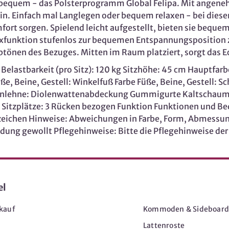
d bequem - das Polsterprogramm Global Felipa. Mit ange
in. Einfach mal Langlegen oder bequem relaxen - bei diese
rt sorgen. Spielend leicht aufgestellt, bieten sie bequem
laxfunktion stufenlos zur bequemen Entspannungsposition 
önen des Bezuges. Mitten im Raum platziert, sorgt das Eck
elastbarkeit (pro Sitz): 120 kg Sitzhöhe: 45 cm Hauptfar
e, Beine, Gestell: Winkelfuß Farbe Füße, Beine, Gestell: Sc
enlehne: Diolenwattenabdeckung Gummigurte Kaltschaum M
itzplätze: 3 Rücken bezogen Funktion Funktionen und Bed
tezeichen Hinweise: Abweichungen in Farbe, Form, Abmes
dung gewollt Pflegehinweise: Bitte die Pflegehinweise der
el
Möbel
kauf
Kommoden & Sideboard
Lattenroste