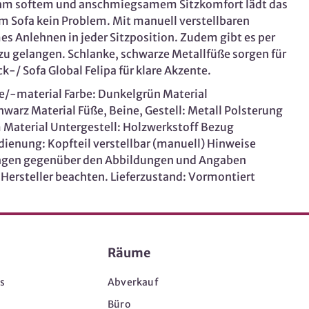
nehm softem und anschmiegsamem Sitzkomfort lädt das
m Sofa kein Problem. Mit manuell verstellbaren
es Anlehnen in jeder Sitzposition. Zudem gibt es per
zu gelangen. Schlanke, schwarze Metallfüße sorgen für
-/ Sofa Global Felipa für klare Akzente.
be/-material Farbe: Dunkelgrün Material
hwarz Material Füße, Beine, Gestell: Metall Polsterung
aterial Untergestell: Holzwerkstoff Bezug
ienung: Kopfteil verstellbar (manuell) Hinweise
sungen gegenüber den Abbildungen und Angaben
 Hersteller beachten. Lieferzustand: Vormontiert
Räume
s
Abverkauf
Büro