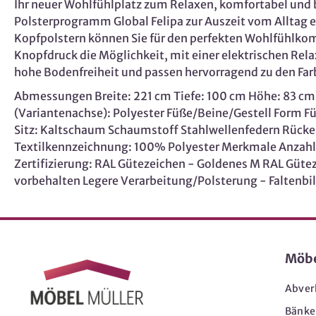
Ihr neuer Wohlfühlplatz zum Relaxen, komfortabel un
Polsterprogramm Global Felipa zur Auszeit vom Alltag e
Kopfpolstern können Sie für den perfekten Wohlfühlkomfo
Knopfdruck die Möglichkeit, mit einer elektrischen Re
hohe Bodenfreiheit und passen hervorragend zu den Farbt
Abmessungen Breite: 221 cm Tiefe: 100 cm Höhe: 83 cm B
(Variantenachse): Polyester Füße/Beine/Gestell Form Füß
Sitz: Kaltschaum Schaumstoff Stahlwellenfedern Rück
Textilkennzeichnung: 100% Polyester Merkmale Anzahl S
Zertifizierung: RAL Gütezeichen - Goldenes M RAL Gü
vorbehalten Legere Verarbeitung/Polsterung - Faltenbil
Möb
Abver
Bänke