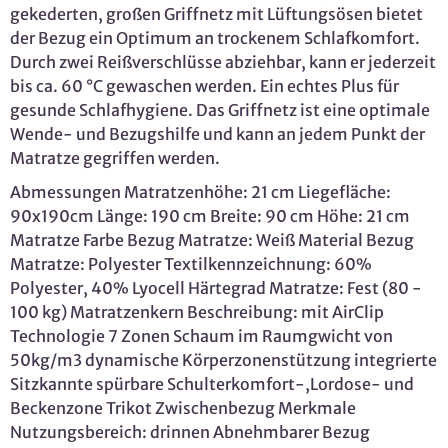
gekederten, großen Griffnetz mit Lüftungsösen bietet
der Bezug ein Optimum an trockenem Schlafkomfort.
Durch zwei Reißverschlüsse abziehbar, kann er jederzeit
bis ca. 60 °C gewaschen werden. Ein echtes Plus für
gesunde Schlafhygiene. Das Griffnetz ist eine optimale
Wende- und Bezugshilfe und kann an jedem Punkt der
Matratze gegriffen werden.
Abmessungen Matratzenhöhe: 21 cm Liegefläche:
90x190cm Länge: 190 cm Breite: 90 cm Höhe: 21 cm
Matratze Farbe Bezug Matratze: Weiß Material Bezug
Matratze: Polyester Textilkennzeichnung: 60%
Polyester, 40% Lyocell Härtegrad Matratze: Fest (80 -
100 kg) Matratzenkern Beschreibung: mit AirClip
Technologie 7 Zonen Schaum im Raumgwicht von
50kg/m3 dynamische Körperzonenstützung integrierte
Sitzkannte spürbare Schulterkomfort-,Lordose- und
Beckenzone Trikot Zwischenbezug Merkmale
Nutzungsbereich: drinnen Abnehmbarer Bezug