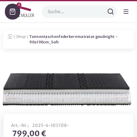
0
\
Shop
\
Tonnentaschenfederkernmatratze goodnight -
90x190cm, Soft
Art.-Nr.:
2025-4-103708-
799,00 €