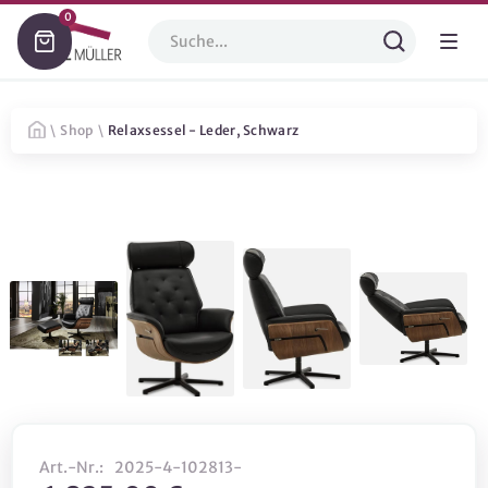
0
\
Shop
\
Relaxsessel - Leder, Schwarz
Art.-Nr.:
2025-4-102813-