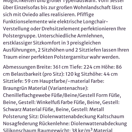
Möglichkeiten und großer Typenauswahl. Vom Sessel
über Einzelsofas bis zur großen Wohnlandschaft lässt
sich mit Oviedo alles realisieren. Pfiffige
Funktionselemente wie elektrische Longchair-
Verstellung oder Drehsitzelement perfektionieren Ihre
Polstergruppe. Unterschiedliche Armlehnen,
erstklassiger Sitzkomfort in 3 preisgleichen
Ausführungen, 2 Sitzhöhen und 2 Sitztiefen lassen Ihren
Traum einer perfekten Polstergarnitur wahr werden.
Abmessungen Breite: 361 cm Tiefe: 224 cm Höhe: 86
cm Belastbarkeit (pro Sitz): 120 kg Sitzhöhe: 44 cm
Sitztiefe: 59 cm Hauptfarbe/-material Farbe:
Braungrün Material (Variantenachse):
Chenilleflachgewebe Füße/Beine/Gestell Form Füße,
Beine, Gestell: Winkelfuß Farbe Füße, Beine, Gestell:
Schwarz Material Füße, Beine, Gestell: Metall
Polsterung Sitz: Diolenwattenabdeckung Kaltschaum
Nosagfederung Rückenlehne: Diolenwattenabdeckung
Silikonschaum Raumgewicht: 38 kg/m³ Material