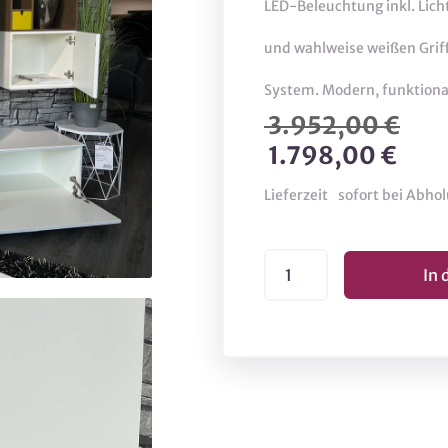
LED-Beleuchtung inkl. Lic
und wahlweise weißen Griff
System. Modern, funktional 
3.952,00 €
1.798,00 €
Lieferzeit
sofort bei Abho