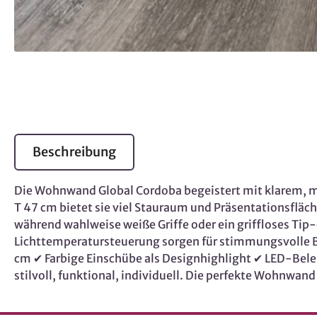
Beschreibung
Die Wohnwand Global Cordoba begeistert mit klarem, mo
T 47 cm bietet sie viel Stauraum und Präsentationsfläc
während wahlweise weiße Griffe oder ein griffloses Ti
Lichttemperatursteuerung sorgen für stimmungsvolle Be
cm ✔ Farbige Einschübe als Designhighlight ✔ LED-Bel
stilvoll, funktional, individuell. Die perfekte Wohnwa