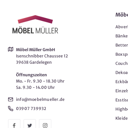
Möb
Abver
Bänke
Bette
Möbel Müller GmbH
Boxsp
Isenschnibber Chaussee 12
39638 Gardelegen
Couch-
Dekoar
Öffnungszeiten
Mo. - Fr. 9.30 - 18.30 Uhr
Eckbä
Sa. 9.30 - 14.00 Uhr
Einzel
info@moebelmueller.de
Esstis
03907 739932
Highb
Kleid