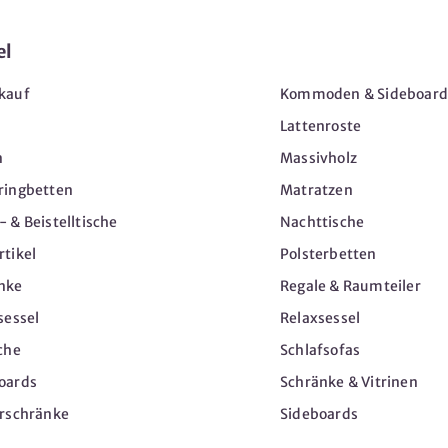
el
Möbel
kauf
Kommoden & Sideboard
Lattenroste
n
Massivholz
ringbetten
Matratzen
 & Beistelltische
Nachttische
tikel
Polsterbetten
nke
Regale & Raumteiler
sessel
Relaxsessel
che
Schlafsofas
oards
Schränke & Vitrinen
erschränke
Sideboards