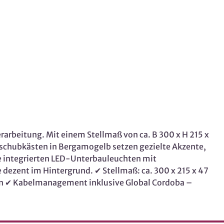
arbeitung. Mit einem Stellmaß von ca. B 300 x H 215 x
inschubkästen in Bergamogelb setzen gezielte Akzente,
ie integrierten LED-Unterbauleuchten mit
dezent im Hintergrund. ✔ Stellmaß: ca. 300 x 215 x 47
-on ✔ Kabelmanagement inklusive Global Cordoba –