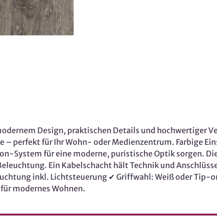
dernem Design, praktischen Details und hochwertiger Ver
he – perfekt für Ihr Wohn- oder Medienzentrum. Farbige E
p-on-System für eine moderne, puristische Optik sorgen. D
leuchtung. Ein Kabelschacht hält Technik und Anschlüsse 
euchtung inkl. Lichtsteuerung ✔ Griffwahl: Weiß oder Tip
nd für modernes Wohnen.